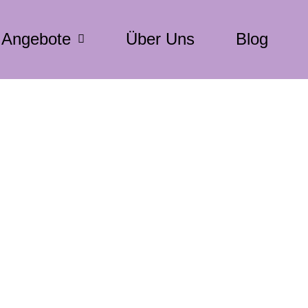
Angebote
Über Uns
Blog
iehung? Erfahre hier, warum diese Methode oft unfair ist