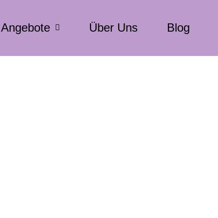
Angebote
Über Uns
Blog
: Warum zieht mein Hund an der Leine?